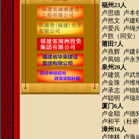
福州
23人
卢思德
卢本领
卢然文
卢建旺
卢爱兵
卢绳光
卢胜（同安）
莆田
7人
卢燕辉
卢建祥
卢凤锦
卢永
泉州
20人
卢建筑
卢武世
卢金珠
卢维堆
卢承志
卢锦聪
卢聪明
卢瑞
厦门
6人
卢金聪
卢德知
卢和平（杜桥
漳州
16人
卢坤林
卢海成