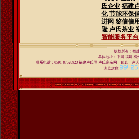
氏企业
福建
化
节能环保
进网
鉴信信
隆
卢氏茶业
智能服务平台
版权所有：福
单位地址：中国.福建.福州 
联系电话：0591-87528923 福建卢氏网 卢氏宗亲网 传真：卢氏宗亲交
浏览次数