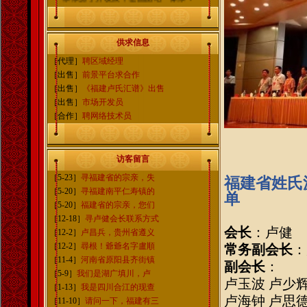
福建卢氏网信息中心
QQ群：102054015
宗亲高级交流群：109226462
供求信息
微信公众号：fujianlushi
［代理］
聘区域经理
电子邮箱：fujianlushi@163.com
［出售］
前景平台求合作
［出售］
《福建卢氏汇谱》出售
［出售］
市场开发员
［合作］
聘网络技术员
访客留言
［5-23］
寻福建省的宗亲，失
福建省姓氏
［5-20］
寻福建南平仁寿镇的
单
［5-20］
福建省的宗亲，您们
［12-18］
寻卢健会长联系方式
会长
：卢健
［12-2］
卢昌兵，贵州省遵义
［12-2］
尋根！爺爺名字盧順
常务副会长
：
［11-4］
河南省原阳县齐街镇
副会长
：
［5-9］
我们是湖广填川，卢
卢玉波
卢少辉
［1-13］
我是四川合江的现查
卢海钟 卢思
［11-10］
请问一下，福建有三