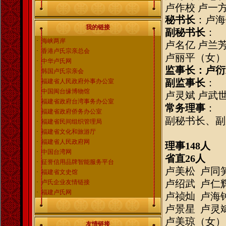
卢作校
卢一方
秘书长
：卢海
我的链接
副秘书长
：
·
海峡两岸
卢名亿
卢兰
·
香港卢氏宗亲总会
卢丽平（女）
·
中华卢氏网
监事长：卢衍
·
韩国卢氏宗亲会
副监事长
：
·
福建省人民政府外事办公室
·
中国闽台缘博物馆
卢灵斌
卢武世
·
福建省政府台湾事务办公室
常务理事
：
·
福建省政府侨务办公室
副秘书长、副
·
福建省民间组织管理局
·
福建省文化和旅游厅
·
福建省人民政府网
理事
148人
·
中国台湾网
省直
26人
·
征誉信用品牌智能服务平台
卢美松
卢同笋
·
福建省文史馆
卢绍武
卢仁辉
·
卢氏企业友情链接
·
福建卢氏网
卢祯灿
卢海钟
卢景星
卢灵斌
卢美琼（女）
友情链接