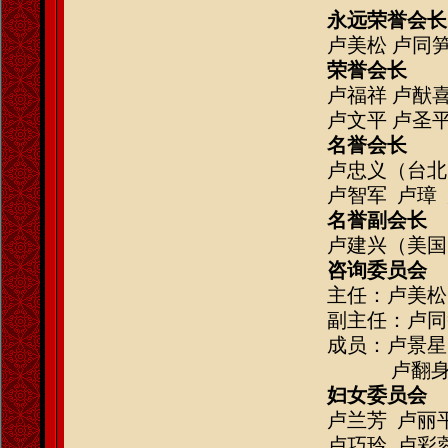
永远荣誉会长
卢美松
卢同笋
荣誉会长
卢福祥
卢猷喜
卢文平
卢圣平
名誉会长
卢忠义（台北
卢智军
卢璋 
名誉副会长
卢建兴（美国
咨询委员会
主任：
卢美松
副主任：
卢同
成员：
卢景星
卢翻
妇女委员会
卢兰芳
卢丽
卢巧玲
卢彩蓉