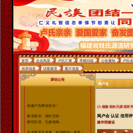
首页
企业风采
卢氏汇谱
寻根问祖
公告通知
卢氏
供求信息
访客留言
图片信息
滚动公告
闽卢会
福建卢氏网欢迎你！
欢迎卢氏宗亲加入福建省姓氏源流研究会卢氏委
敬老爱幼、团结互助；
闽卢会
认证
信用评
团结宗亲、弘扬祖德。
建华荣建设
宗亲携手齐发展，祖国团结一家亲！