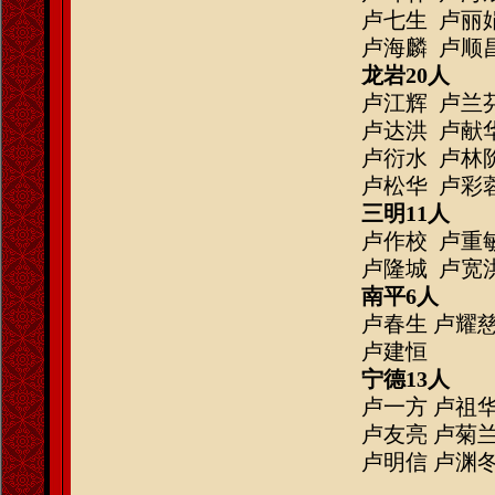
卢七生
卢丽娟
卢海麟
卢顺昌
龙岩
20人
卢江辉
卢兰芬
卢达洪
卢献华
卢衍水
卢林阶
卢松华
卢彩
三明
11人
卢作校
卢重敏
卢隆城
卢宽洪
南平
6人
卢春生
卢耀慈
卢建恒
宁德
13人
卢一方
卢祖
卢友亮
卢菊
卢明信
卢渊