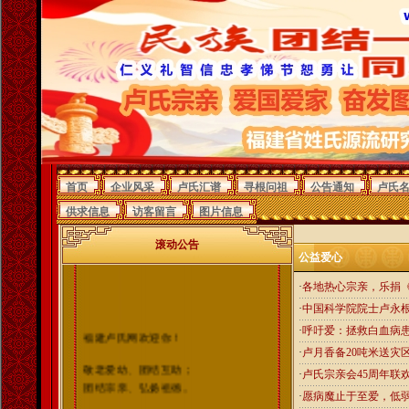
首页
企业风采
卢氏汇谱
寻根问祖
公告通知
卢氏
供求信息
访客留言
图片信息
滚动公告
公益爱心
·
各地热心宗亲，乐捐
·
中国科学院院士卢永
·
呼吁爱：拯救白血病患
福建卢氏网欢迎你！
·
卢月香备20吨米送灾
敬老爱幼、团结互助；
·
卢氏宗亲会45周年联
团结宗亲、弘扬祖德。
·
愿病魔止于至爱，低