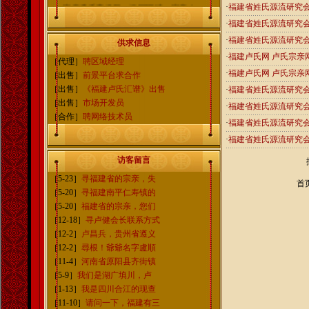
宗亲携手齐发展，祖国团结一家亲！
·
福建省姓氏源流研究
·
福建省姓氏源流研究
福建卢氏网信息中心
·
福建省姓氏源流研究
QQ群：102054015
供求信息
宗亲高级交流群：109226462
·
福建卢氏网 卢氏宗亲
［代理］
聘区域经理
微信公众号：fujianlushi
·
福建卢氏网 卢氏宗亲
［出售］
前景平台求合作
电子邮箱：fujianlushi@163.com
［出售］
《福建卢氏汇谱》出售
·
福建省姓氏源流研究
［出售］
市场开发员
·
福建省姓氏源流研究
［合作］
聘网络技术员
·
福建省姓氏源流研究
·
福建省姓氏源流研究
访客留言
［5-23］
寻福建省的宗亲，失
首
［5-20］
寻福建南平仁寿镇的
［5-20］
福建省的宗亲，您们
［12-18］
寻卢健会长联系方式
［12-2］
卢昌兵，贵州省遵义
［12-2］
尋根！爺爺名字盧順
［11-4］
河南省原阳县齐街镇
［5-9］
我们是湖广填川，卢
［1-13］
我是四川合江的现查
［11-10］
请问一下，福建有三