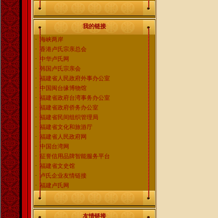
我的链接
·
海峡两岸
·
香港卢氏宗亲总会
·
中华卢氏网
·
韩国卢氏宗亲会
·
福建省人民政府外事办公室
·
中国闽台缘博物馆
·
福建省政府台湾事务办公室
·
福建省政府侨务办公室
·
福建省民间组织管理局
·
福建省文化和旅游厅
·
福建省人民政府网
·
中国台湾网
·
征誉信用品牌智能服务平台
·
福建省文史馆
·
卢氏企业友情链接
·
福建卢氏网
友情链接