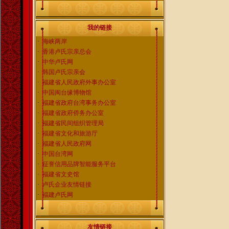
我的链接
·
海峡两岸
·
香港卢氏宗亲总会
·
中华卢氏网
·
韩国卢氏宗亲会
·
福建省人民政府外事办公室
·
中国闽台缘博物馆
·
福建省政府台湾事务办公室
·
福建省政府侨务办公室
·
福建省民间组织管理局
·
福建省文化和旅游厅
·
福建省人民政府网
·
中国台湾网
·
征誉信用品牌智能服务平台
·
福建省文史馆
·
卢氏企业友情链接
·
福建卢氏网
友情链接