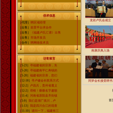
供求信息
龙岩卢氏会成立
［代理］
聘区域经理
［出售］
前景平台求合作
［出售］
《福建卢氏汇谱》出售
［出售］
市场开发员
［合作］
聘网络技术员
南康庆典入场
访客留言
［5-23］
寻福建省的宗亲，失
［5-20］
寻福建南平仁寿镇的
［5-20］
福建省的宗亲，您们
［12-18］
寻卢健会长联系方式
同笋会长接受聘书
［12-2］
卢昌兵，贵州省遵义
［12-2］
尋根！爺爺名字盧順
［11-4］
河南省原阳县齐街镇
首
［5-9］
我们是湖广填川，卢
［1-13］
我是四川合江的现查
［11-10］
请问一下，福建有三