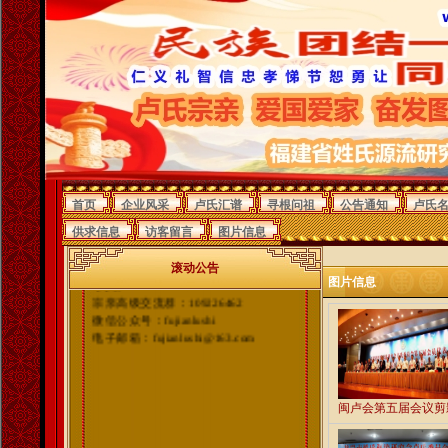
福建卢氏网欢迎你！
敬老爱幼、团结互助；
团结宗亲、弘扬祖德。
首页
企业风采
卢氏汇谱
寻根问祖
公告通知
卢氏
宗亲携手齐发展，祖国团结一家亲！
供求信息
访客留言
图片信息
福建卢氏网信息中心
滚动公告
QQ群：102054015
图片信息
宗亲高级交流群：109226462
微信公众号：fujianlushi
电子邮箱：fujianlushi@163.com
闽卢会第五届会议剪