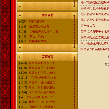
宗亲携手齐发展，祖国团结一家亲！
·
福州市鼓楼区文儒坊
·
后亭卢氏七月半祭祖
福建卢氏网信息中心
·
范阳后亭锦屏卢氏源
QQ群：102054015
供求信息
宗亲高级交流群：109226462
·
范阳后亭锦屏卢氏族
［代理］
聘区域经理
微信公众号：fujianlushi
·
后亭镜头宫
［出售］
前景平台求合作
电子邮箱：fujianlushi@163.com
［出售］
《福建卢氏汇谱》出售
·
后亭福埕坂甲子年水
［出售］
市场开发员
·
后亭卢氏族众喜庆元
［合作］
聘网络技术员
·
关于福建省卢氏汇谱
·
福建省卢氏会顾问-卢
访客留言
［5-23］
寻福建省的宗亲，失
首
［5-20］
寻福建南平仁寿镇的
［5-20］
福建省的宗亲，您们
［12-18］
寻卢健会长联系方式
［12-2］
卢昌兵，贵州省遵义
［12-2］
尋根！爺爺名字盧順
［11-4］
河南省原阳县齐街镇
［5-9］
我们是湖广填川，卢
［1-13］
我是四川合江的现查
［11-10］
请问一下，福建有三