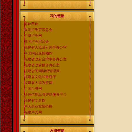
我的链接
·
海峡两岸
·
香港卢氏宗亲总会
·
中华卢氏网
·
韩国卢氏宗亲会
·
福建省人民政府外事办公室
·
中国闽台缘博物馆
·
福建省政府台湾事务办公室
·
福建省政府侨务办公室
·
福建省民间组织管理局
·
福建省文化和旅游厅
·
福建省人民政府网
·
中国台湾网
·
征誉信用品牌智能服务平台
·
福建省文史馆
·
卢氏企业友情链接
·
福建卢氏网
友情链接