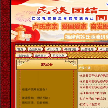
首页
企业风采
卢氏汇谱
寻根问祖
公告通知
卢氏
供求信息
访客留言
图片信息
滚动公告
卢氏汇谱
·
永泰县后亭锦屏卢氏
·
永泰县同安镇秋垄卢
·
永泰县同安镇秋垄卢
福建卢氏网欢迎你！
·
连江县桂林卢氏宗祠
敬老爱幼、团结互助；
·
长乐市浮岐卢氏宗祠
团结宗亲、弘扬祖德。
·
福清市卢氏宗祠