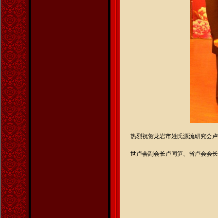
热烈祝贺龙岩市姓氏源流研究会卢
世卢会副会长卢同笋、省卢会会长