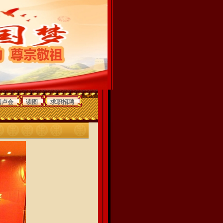
闽卢会
读图
求职招聘